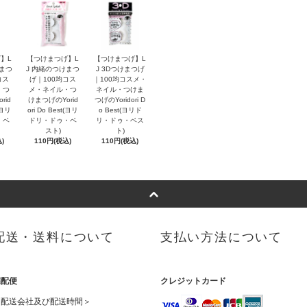
】L
【つけまつげ】L
【つけまつげ】L
けまつ
J 内緒のつけまつ
J 3Dつけまつげ
コス
げ｜100均コス
｜100均コスメ・
・つ
メ・ネイル・つ
ネイル・つけま
rid
けまつげのYorid
つげのYoridori D
t(ヨリ
ori Do Best(ヨリ
o Best(ヨリド
・ベ
ドリ・ドゥ・ベ
リ・ドゥ・ベス
スト)
ト)
)
110円(税込)
110円(税込)
配送・送料について
支払い方法について
宅配便
クレジットカード
＜配送会社及び配送時間＞