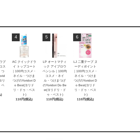
4
5
6
ロウブ
AC クイックドラ
LP オートマティ
LJ 二重テープ ヌ
均コス
イ トップコート
ック アイブロウ
ーディポイント
・つ
｜100均コスメ・
ペンシル｜100均
｜100均コスメ・
rid
ネイル・つけま
コスメ・ネイ
ネイル・つけま
t(ヨリ
つげのYoridori D
ル・つけまつげ
つげのYoridori D
・ベ
o Best(ヨリド
のYoridori Do Be
o Best(ヨリド
リ・ドゥ・ベス
st(ヨリドリ・ド
リ・ドゥ・ベス
)
ト)
ゥ・ベスト)
ト)
110円(税込)
110円(税込)
110円(税込)