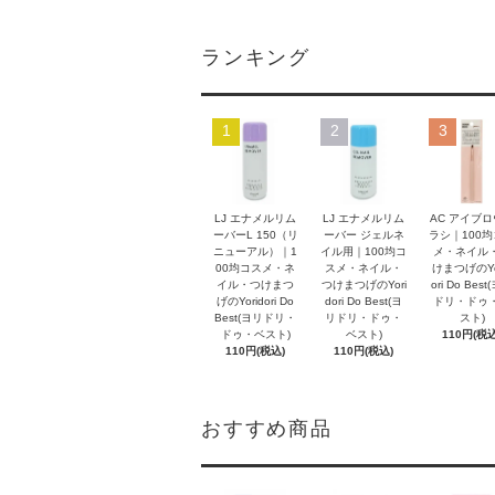
ランキング
1
2
3
LJ エナメルリム
LJ エナメルリム
AC アイブ
ーバーL 150（リ
ーバー ジェルネ
ラシ｜100
ニューアル）｜1
イル用｜100均コ
メ・ネイル
00均コスメ・ネ
スメ・ネイル・
けまつげのYo
イル・つけまつ
つけまつげのYori
ori Do Bes
げのYoridori Do
dori Do Best(ヨ
ドリ・ドゥ
Best(ヨリドリ・
リドリ・ドゥ・
スト)
ドゥ・ベスト)
ベスト)
110円(税込
110円(税込)
110円(税込)
おすすめ商品