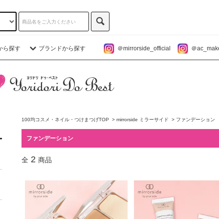
から探す
ブランドから探す
＠mirrorside_official
＠ac_makeu
100均コスメ・ネイル・つけまつげTOP
>
mirrorside ミラーサイド
>
ファンデーション
ファンデーション
2
全
商品