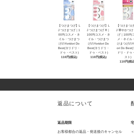
【つけまつげ】L
【つけまつげ】L
【つけまつげ
J つけまつげ｜1
J つけまつげ R｜
J 華やかつ
00均コスメ・ネ
100均コスメ・ネ
げ｜100均
イル・つけまつ
イル・つけまつ
メ・ネイル
げのYoridori Do
げのYoridori Do
けまつげのYo
Best(ヨリドリ・
Best(ヨリドリ・
ori Do Bes
ドゥ・ベスト)
ドゥ・ベスト)
ドリ・ドゥ
110円(税込)
110円(税込)
スト)
110円(税込
返品について
返品期限
お客様都合の返品・発送後のキャンセル