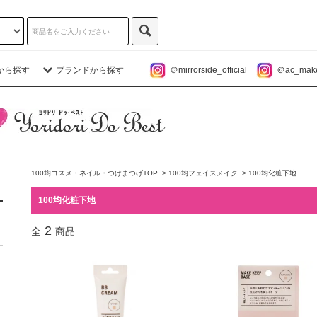
から探す
ブランドから探す
＠mirrorside_official
＠ac_makeu
100均コスメ・ネイル・つけまつげTOP
>
100均フェイスメイク
>
100均化粧下地
100均化粧下地
2
全
商品