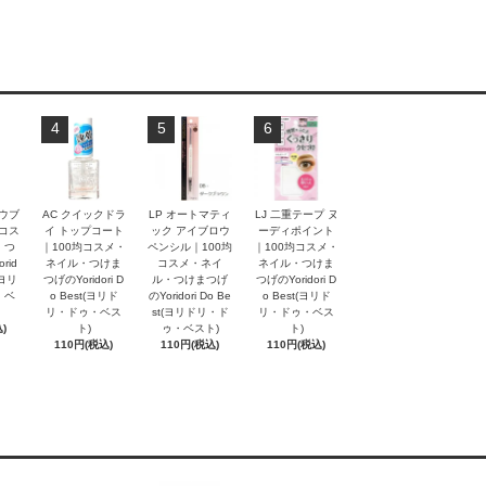
4
5
6
ロウブ
AC クイックドラ
LP オートマティ
LJ 二重テープ ヌ
均コス
イ トップコート
ック アイブロウ
ーディポイント
・つ
｜100均コスメ・
ペンシル｜100均
｜100均コスメ・
rid
ネイル・つけま
コスメ・ネイ
ネイル・つけま
t(ヨリ
つげのYoridori D
ル・つけまつげ
つげのYoridori D
・ベ
o Best(ヨリド
のYoridori Do Be
o Best(ヨリド
リ・ドゥ・ベス
st(ヨリドリ・ド
リ・ドゥ・ベス
)
ト)
ゥ・ベスト)
ト)
110円(税込)
110円(税込)
110円(税込)