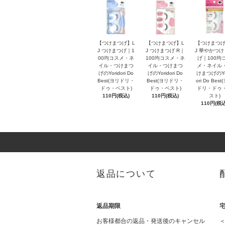
【つけまつげ】L
【つけまつげ】L
【つけまつげ
J つけまつげ｜1
J つけまつげ R｜
J 華やかつ
00均コスメ・ネ
100均コスメ・ネ
げ｜100均
イル・つけまつ
イル・つけまつ
メ・ネイル
げのYoridori Do
げのYoridori Do
けまつげのYo
Best(ヨリドリ・
Best(ヨリドリ・
ori Do Bes
ドゥ・ベスト)
ドゥ・ベスト)
ドリ・ドゥ
110円(税込)
110円(税込)
スト)
110円(税込
返品について
返品期限
お客様都合の返品・発送後のキャンセル