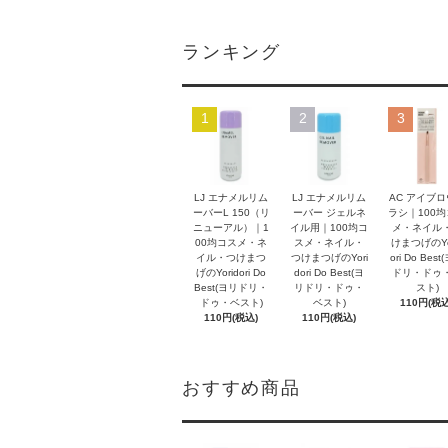
ランキング
1
2
3
LJ エナメルリム
LJ エナメルリム
AC アイブ
ーバーL 150（リ
ーバー ジェルネ
ラシ｜100
ニューアル）｜1
イル用｜100均コ
メ・ネイル
00均コスメ・ネ
スメ・ネイル・
けまつげのYo
イル・つけまつ
つけまつげのYori
ori Do Bes
げのYoridori Do
dori Do Best(ヨ
ドリ・ドゥ
Best(ヨリドリ・
リドリ・ドゥ・
スト)
ドゥ・ベスト)
ベスト)
110円(税込
110円(税込)
110円(税込)
おすすめ商品