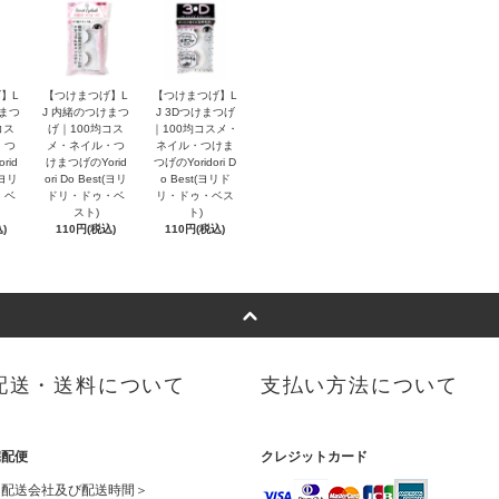
】L
【つけまつげ】L
【つけまつげ】L
けまつ
J 内緒のつけまつ
J 3Dつけまつげ
コス
げ｜100均コス
｜100均コスメ・
・つ
メ・ネイル・つ
ネイル・つけま
rid
けまつげのYorid
つげのYoridori D
t(ヨリ
ori Do Best(ヨリ
o Best(ヨリド
・ベ
ドリ・ドゥ・ベ
リ・ドゥ・ベス
スト)
ト)
)
110円(税込)
110円(税込)
配送・送料について
支払い方法について
宅配便
クレジットカード
＜配送会社及び配送時間＞