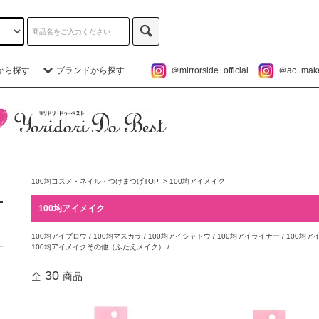
から探す
ブランドから探す
＠mirrorside_official
＠ac_makeu
100均コスメ・ネイル・つけまつげTOP
>
100均アイメイク
100均アイメイク
100均アイブロウ
/
100均マスカラ
/
100均アイシャドウ
/
100均アイライナー
/
100均
100均アイメイクその他（ふたえメイク）
/
30
全
商品