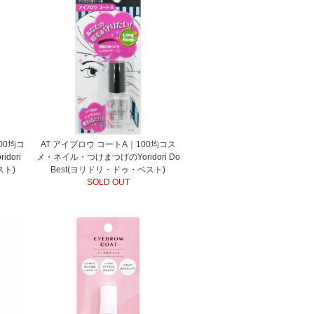
00均コ
AT アイブロウ コートA｜100均コス
dori
メ・ネイル・つけまつげのYoridori Do
スト)
Best(ヨリドリ・ドゥ・ベスト)
SOLD OUT