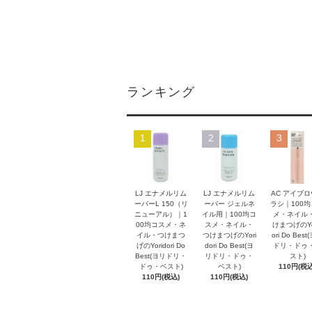
ランキング
1
2
3
LJ エナメルリム
LJ エナメルリム
AC アイブ
ーバーL 150（リ
ーバー ジェルネ
ラシ｜100
ニューアル）｜1
イル用｜100均コ
メ・ネイル
00均コスメ・ネ
スメ・ネイル・
けまつげのYo
イル・つけまつ
つけまつげのYori
ori Do Bes
げのYoridori Do
dori Do Best(ヨ
ドリ・ドゥ
Best(ヨリドリ・
リドリ・ドゥ・
スト)
ドゥ・ベスト)
ベスト)
110円(税込
110円(税込)
110円(税込)