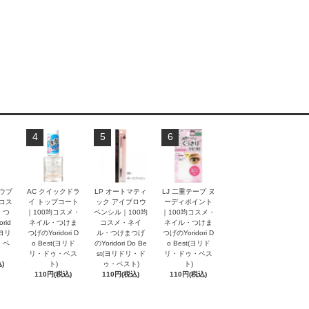
4
5
6
ロウブ
AC クイックドラ
LP オートマティ
LJ 二重テープ ヌ
均コス
イ トップコート
ック アイブロウ
ーディポイント
・つ
｜100均コスメ・
ペンシル｜100均
｜100均コスメ・
rid
ネイル・つけま
コスメ・ネイ
ネイル・つけま
t(ヨリ
つげのYoridori D
ル・つけまつげ
つげのYoridori D
・ベ
o Best(ヨリド
のYoridori Do Be
o Best(ヨリド
リ・ドゥ・ベス
st(ヨリドリ・ド
リ・ドゥ・ベス
)
ト)
ゥ・ベスト)
ト)
110円(税込)
110円(税込)
110円(税込)