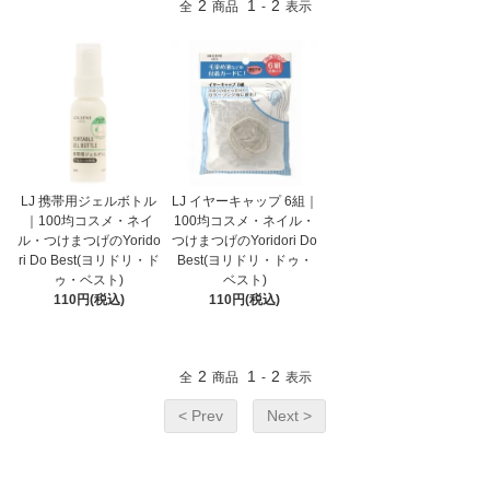
2
1
2
全
商品
-
表示
LJ 携帯用ジェルボトル
LJ イヤーキャップ 6組｜
｜100均コスメ・ネイ
100均コスメ・ネイル・
ル・つけまつげのYorido
つけまつげのYoridori Do
ri Do Best(ヨリドリ・ド
Best(ヨリドリ・ドゥ・
ゥ・ベスト)
ベスト)
110円(税込)
110円(税込)
2
1
2
全
商品
-
表示
< Prev
Next >