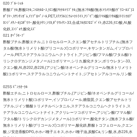
020 ﾌﾞﾙｰｼｪﾙ
酢酸ﾌﾞﾁﾙ,酢酸ｴﾁﾙ,ﾆﾄﾛｾﾙﾛｰｽ,ｸｴﾝ酸ｱｾﾁﾙﾄﾘﾌﾞﾁﾙ,(無水ﾌﾀﾙ酸/無水ﾄﾘﾒﾘﾄ酸/ｸﾞﾘｺｰﾙｽﾞ)ｺ
ﾎﾟﾘﾏｰ,ｷｻﾝﾀﾝｶﾞﾑ,ｲｿﾌﾟﾛﾊﾟﾉｰﾙ,PET,ｽﾃｱﾗﾙｺﾆｳﾑﾍｸﾄﾗｲﾄ,ｱｼﾞﾋﾟﾝ酸/ﾌﾏﾙ酸/ﾌﾀﾙ酸/ﾄﾘｼｸﾛﾃﾞ
ｶﾝｼﾞﾒﾀﾉｰﾙ)ｺﾎﾟﾘﾏｰ,酸化ﾁﾀﾝ,ｼﾘｶ,ﾎﾟﾘｳﾚﾀﾝ-33,合成ﾌﾙｵﾛﾌﾛｺﾞﾊﾞｲﾄ,赤226,ｸｴﾝ酸,Al,酸
化鉄,ｺﾝｼﾞｮｳ,酸化ｽｽﾞ
021 ｵﾍﾟﾗﾓｰﾌﾞ
酢酸ブチル,酢酸エチル,ニトロセルロース,クエン酸アセチルトリブチル,(無水フ
タル酸/無水トリメリト酸/グリコールズ)コポリマー,キサンタンガム,イソプロパ
ノール,PET,ステアラルコニウムヘクトライト,アジピン酸/フマル酸/フタル酸/ト
リシクロデカンジメタノール)コポリマー,シリカ,酸化チタン,ポリウレタン-33,
クエン酸,Al,赤202,赤226,(アジピン酸/ネオペンチルグリコール/無水トリメリト
酸)コポリマー,ステアラルコニウムベントナイト,ジアセトンアルコール,リン酸
025S ﾋﾟﾝｸｵｰｸﾙ
酢酸エチル,ニトロセルロース,酢酸ブチル,(アジピン酸/ネオペンチルグリコール/
無水トリメリト酸)コポリマー,イソプロパノール,糖脂質,クエン酸アセチルトリ
ブチル,ジイソ酪酸トリメチルペンタニル,ステアラルコニウムヘクトライト,ス
テアラルコニウムベントナイト,アクリレーツコポリマー,アジピン酸/フマル酸/
フタル酸/トリシクロデカンジメタノール)コポリマー,酸化チタン,(無水フタル酸/
無水トリメリト酸/グリコールズ)コポリマー,酸化鉄,酢酸トコフェロール,クエン
酸,ジ安息香酸DPG,ホホバ種子エキス,ホホバ種子油,炭酸Ca,リン酸,水,赤226,水