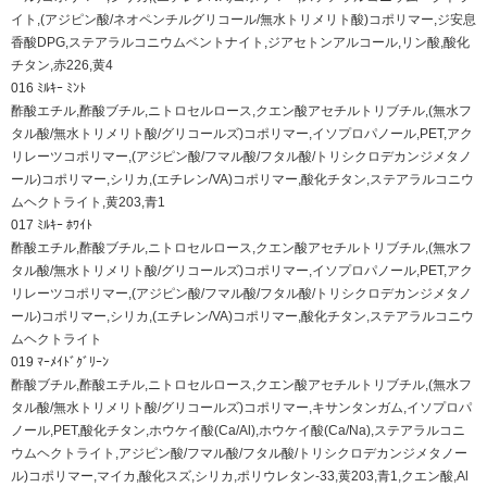
イト,(アジピン酸/ネオペンチルグリコール/無水トリメリト酸)コポリマー,ジ安息
香酸DPG,ステアラルコニウムベントナイト,ジアセトンアルコール,リン酸,酸化
チタン,赤226,黄4
016 ﾐﾙｷｰ ﾐﾝﾄ
酢酸エチル,酢酸ブチル,ニトロセルロース,クエン酸アセチルトリブチル,(無水フ
タル酸/無水トリメリト酸/グリコールズ)コポリマー,イソプロパノール,PET,アク
リレーツコポリマー,(アジピン酸/フマル酸/フタル酸/トリシクロデカンジメタノ
ール)コポリマー,シリカ,(エチレン/VA)コポリマー,酸化チタン,ステアラルコニウ
ムヘクトライト,黄203,青1
017 ﾐﾙｷｰ ﾎﾜｲﾄ
酢酸エチル,酢酸ブチル,ニトロセルロース,クエン酸アセチルトリブチル,(無水フ
タル酸/無水トリメリト酸/グリコールズ)コポリマー,イソプロパノール,PET,アク
リレーツコポリマー,(アジピン酸/フマル酸/フタル酸/トリシクロデカンジメタノ
ール)コポリマー,シリカ,(エチレン/VA)コポリマー,酸化チタン,ステアラルコニウ
ムヘクトライト
019 ﾏｰﾒｲﾄﾞｸﾞﾘｰﾝ
酢酸ブチル,酢酸エチル,ニトロセルロース,クエン酸アセチルトリブチル,(無水フ
タル酸/無水トリメリト酸/グリコールズ)コポリマー,キサンタンガム,イソプロパ
ノール,PET,酸化チタン,ホウケイ酸(Ca/Al),ホウケイ酸(Ca/Na),ステアラルコニ
ウムヘクトライト,アジピン酸/フマル酸/フタル酸/トリシクロデカンジメタノー
ル)コポリマー,マイカ,酸化スズ,シリカ,ポリウレタン-33,黄203,青1,クエン酸,Al