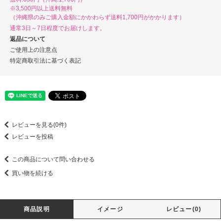
※3,500円以上送料無料
（沖縄県のみご購入金額にかかわらず送料1,700円がかかります）
通常3日～7日程度でお届けします。
返品について
ご使用上の注意点
特定商取引法に基づく表記
レビューを見る(0件)
レビューを投稿
この商品について問い合わせる
買い物を続ける
商品説明
イメージ
レビュー(0)