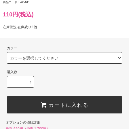
商品コード：AC-NE
110円(税込)
在庫状況 在庫残り2個
カラー
購入数
カートに入れる
オプションの値段詳細
送料:650円（沖縄:1,700円）