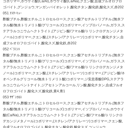
コポリマー,ホウケイ酸(Ca/Al),ホウケイ酸(Ca/Na),クエン酸,合成フルオロフロ
ゴパイト,グンジョウ,マンガンバイオレット,酸化チタン,酸化鉄,酸化スズ,赤202
051 ｱｽﾀｰﾋｭｰ
酢酸ブチル,酢酸エチル,ニトロセルロース,クエン酸アセチルトリブチル,(無水フ
タル酸/無水トリメリト酸/グリコールズ)コポリマー,イソプロパノール,ガラス,ス
テアラルコニウムヘクトライト,(アジピン酸/フマル酸/トリシクロデカンジメタ
ノール)コポリマー,クエン酸,(スチレン/アクリレーツ)コポリマー,酸化チタン,合
成フルオロフロゴパイト,酸化スズ,酸化鉄,赤202
052 ﾍﾞﾗﾐﾝﾄ
酢酸ブチル,酢酸エチル,ニトロセルロース,クエン酸アセチルトリブチル,(無水フ
タル酸/無水トリメリト酸/グリコールズ)コポリマー,イソプロパノール,ガラス,ス
テアラルコニウムヘクトライト,(アジピン酸/フマル酸/トリシクロデカンジメタ
ノール)コポリマー,クエン酸,(スチレン/アクリレーツ)コポリマー,(アジピン酸/ネ
オペンチルグリコール/無水トリメリト酸)コポリマー,ジ安息香酸DPG,ステアラ
ルコニウムベントナイト,ジアセトンアルコール,リン酸,酸化チタン,合成フルオ
ロフロゴパイト,酸化スズ,酸化鉄,黄4,青1
053 ｻｻﾞﾝｸﾛｽ
酢酸ブチル,酢酸エチル,ニトロセルロース,クエン酸アセチルトリブチル,(無水フ
タル酸/無水トリメリト酸/グリコールズ)コポリマー,イソプロパノール,ホウケイ
酸(Ca/Na),ステアラルコニウムヘクトライト,(アジピン酸/フマル酸/トリシクロ
デカンジメタノール)コポリマー,(スチレン/アクリレーツ)コポリマー,クエン酸,
合成フルオロフロゴパイト,酸化チタン,酸化鉄,酸化スズ,コンジョウ