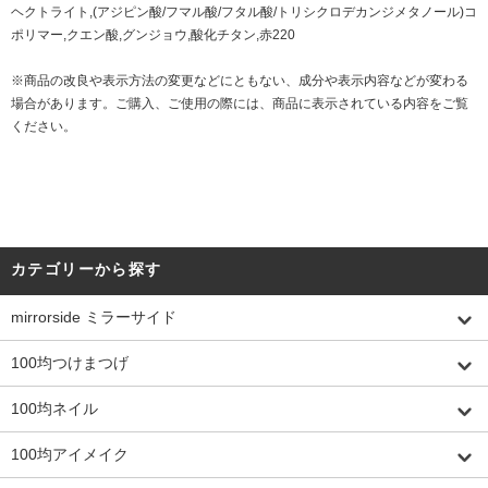
ヘクトライト,(アジピン酸/フマル酸/フタル酸/トリシクロデカンジメタノール)コ
ポリマー,クエン酸,グンジョウ,酸化チタン,赤220
※商品の改良や表示方法の変更などにともない、成分や表示内容などが変わる
場合があります。ご購入、ご使用の際には、商品に表示されている内容をご覧
ください。
カテゴリーから探す
mirrorside ミラーサイド
100均つけまつげ
100均ネイル
100均アイメイク