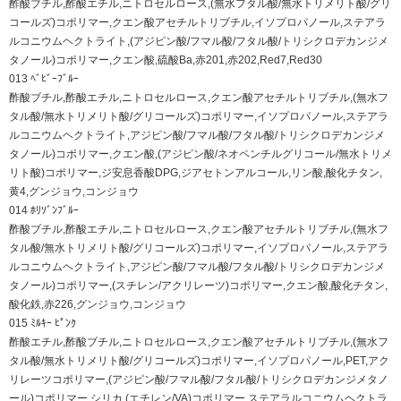
酢酸ブチル,酢酸エチル,ニトロセルロース,(無水フタル酸/無水トリメリト酸/グリ
コールズ)コポリマー,クエン酸アセチルトリブチル,イソプロパノール,ステアラ
ルコニウムヘクトライト,(アジピン酸/フマル酸/フタル酸/トリシクロデカンジメ
タノール)コポリマー,クエン酸,硫酸Ba,赤201,赤202,Red7,Red30
013 ﾍﾞﾋﾞｰﾌﾞﾙｰ
酢酸ブチル,酢酸エチル,ニトロセルロース,クエン酸アセチルトリブチル,(無水フ
タル酸/無水トリメリト酸/グリコールズ)コポリマー,イソプロパノール,ステアラ
ルコニウムヘクトライト,アジピン酸/フマル酸/フタル酸/トリシクロデカンジメ
タノール)コポリマー,クエン酸,(アジピン酸/ネオペンチルグリコール/無水トリメ
リト酸)コポリマー,ジ安息香酸DPG,ジアセトンアルコール,リン酸,酸化チタン,
黄4,グンジョウ,コンジョウ
014 ﾎﾘｿﾞﾝﾌﾞﾙｰ
酢酸ブチル,酢酸エチル,ニトロセルロース,クエン酸アセチルトリブチル,(無水フ
タル酸/無水トリメリト酸/グリコールズ)コポリマー,イソプロパノール,ステアラ
ルコニウムヘクトライト,アジピン酸/フマル酸/フタル酸/トリシクロデカンジメ
タノール)コポリマー,(スチレン/アクリレーツ)コポリマー,クエン酸,酸化チタン,
酸化鉄,赤226,グンジョウ,コンジョウ
015 ﾐﾙｷｰ ﾋﾟﾝｸ
酢酸エチル,酢酸ブチル,ニトロセルロース,クエン酸アセチルトリブチル,(無水フ
タル酸/無水トリメリト酸/グリコールズ)コポリマー,イソプロパノール,PET,アク
リレーツコポリマー,(アジピン酸/フマル酸/フタル酸/トリシクロデカンジメタノ
ール)コポリマー,シリカ,(エチレン/VA)コポリマー,ステアラルコニウムヘクトラ