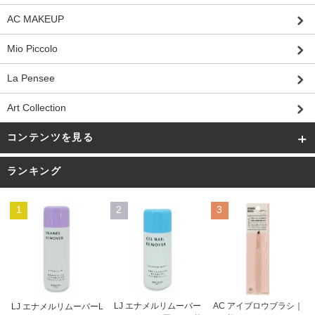
AC MAKEUP
Mio Piccolo
La Pensee
Art Collection
コンテンツを見る
ランキング
1
2
3
LJ エナメルリムーバー
AC アイブロウブラシ｜
LJ エナメルリムーバーL