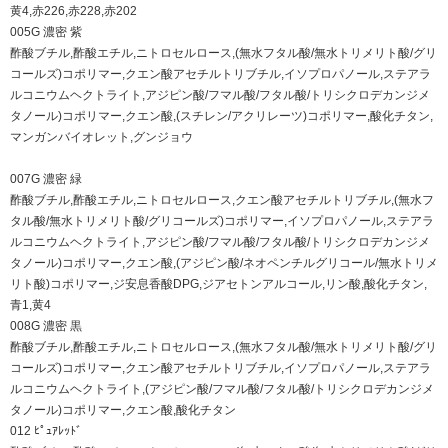
黄4,赤226,赤228,赤202
005G 濃密 紫
酢酸ブチル,酢酸エチル,ニトロセルロース,(無水フタル酸/無水トリメリト酸/グリ
コールズ)コポリマー,クエン酸アセチルトリブチル,イソプロパノール,ステアラ
ルコニウムヘクトライト,アジピン酸/フマル酸/フタル酸/トリシクロデカンジメ
タノール)コポリマー,クエン酸,(スチレン/アクリレーツ)コポリマー,酸化チタン,
マンガンバイオレット,グンジョウ
007G 濃密 緑
酢酸ブチル,酢酸エチル,ニトロセルロース,クエン酸アセチルトリブチル,(無水フ
タル酸/無水トリメリト酸/グリコールズ)コポリマー,イソプロパノール,ステアラ
ルコニウムヘクトライト,アジピン酸/フマル酸/フタル酸/トリシクロデカンジメ
タノール)コポリマー,クエン酸,(アジピン酸/ネオペンチルグリコール/無水トリメ
リト酸)コポリマー,ジ安息香酸DPG,ジアセトンアルコール,リン酸,酸化チタン,
青1,黄4
008G 濃密 黒
酢酸ブチル,酢酸エチル,ニトロセルロース,(無水フタル酸/無水トリメリト酸/グリ
コールズ)コポリマー,クエン酸アセチルトリブチル,イソプロパノール,ステアラ
ルコニウムヘクトライト,(アジピン酸/フマル酸/フタル酸/トリシクロデカンジメ
タノール)コポリマー,クエン酸,酸化チタン
012 ﾋﾟｭｱﾚｯﾄﾞ