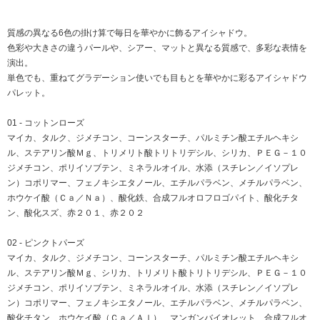
質感の異なる6色の掛け算で毎日を華やかに飾るアイシャドウ。
色彩や大きさの違うパールや、シアー、マットと異なる質感で、多彩な表情を
演出。
単色でも、重ねてグラデーション使いでも目もとを華やかに彩るアイシャドウ
パレット。
01 - コットンローズ
マイカ、タルク、ジメチコン、コーンスターチ、パルミチン酸エチルヘキシ
ル、ステアリン酸Ｍｇ、トリメリト酸トリトリデシル、シリカ、ＰＥＧ－１０
ジメチコン、ポリイソブテン、ミネラルオイル、水添（スチレン／イソプレ
ン）コポリマー、フェノキシエタノール、エチルパラベン、メチルパラベン、
ホウケイ酸（Ｃａ／Ｎａ）、酸化鉄、合成フルオロフロゴパイト、酸化チタ
ン、酸化スズ、赤２０１、赤２０２
02 - ピンクトパーズ
マイカ、タルク、ジメチコン、コーンスターチ、パルミチン酸エチルヘキシ
ル、ステアリン酸Ｍｇ、シリカ、トリメリト酸トリトリデシル、ＰＥＧ－１０
ジメチコン、ポリイソブテン、ミネラルオイル、水添（スチレン／イソプレ
ン）コポリマー、フェノキシエタノール、エチルパラベン、メチルパラベン、
酸化チタン、ホウケイ酸（Ｃａ／Ａｌ）、マンガンバイオレット、合成フルオ