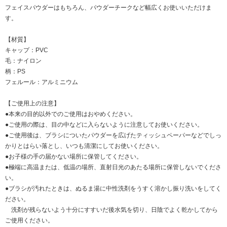
フェイスパウダーはもちろん、パウダーチークなど幅広くお使いいただけま
す。
【材質】
キャップ：PVC
毛：ナイロン
柄：PS
フェルール：アルミニウム
【ご使用上の注意】
●本来の目的以外でのご使用はおやめください。
●ご使用の際は、目の中などに入らないように注意してお使いください。
●ご使用後は、ブラシについたパウダーを広げたティッシュペーパーなどでしっ
かりとはらい落とし、いつも清潔にしてお使いください。
●お子様の手の届かない場所に保管してください。
●極端に高温または、低温の場所、直射日光のあたる場所に保管しないでくださ
い。
●ブラシが汚れたときは、ぬるま湯に中性洗剤をうすく溶かし振り洗いをしてく
ださい。
洗剤が残らないよう十分にすすいだ後水気を切り、日陰でよく乾かしてから
ご使用ください。