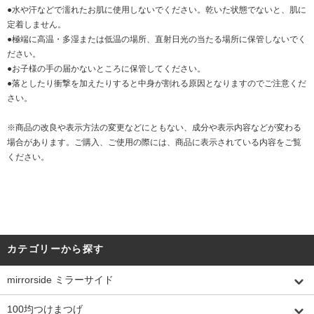
●水や汗などで濡れたお肌に使用しないでください。乾いた状態でないと、肌に
定着しません。
●極端に高温・多湿または低温の場所、直射日光の当たる場所に保管しないでく
ださい。
●お子様の手の届かないところに保管してください。
●落としたり衝撃を加えたりすると中身が割れる原因となりますのでご注意くだ
さい。
※商品の改良や表示方法の変更などにともない、成分や表示内容などが変わる
場合があります。ご購入、ご使用の際には、商品に表示されている内容をご覧
ください。
カテゴリーから探す
mirrorside ミラーサイド
100均つけまつげ