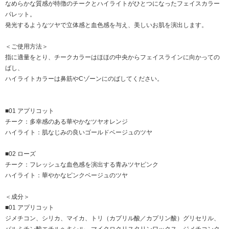
なめらかな質感が特徴のチークとハイライトがひとつになったフェイスカラー
パレット。
発光するようなツヤで立体感と血色感を与え、美しいお肌を演出します。
＜ご使用方法＞
指に適量をとり、チークカラーはほほの中央からフェイスラインに向かっての
ばし、
ハイライトカラーは鼻筋やCゾーンにのばしてください。
■01 アプリコット
チーク：多幸感のある華やかなツヤオレンジ
ハイライト：肌なじみの良いゴールドベージュのツヤ
■02 ローズ
チーク：フレッシュな血色感を演出する青みツヤピンク
ハイライト：華やかなピンクベージュのツヤ
＜成分＞
■01 アプリコット
ジメチコン、シリカ、マイカ、トリ（カプリル酸／カプリン酸）グリセリル、