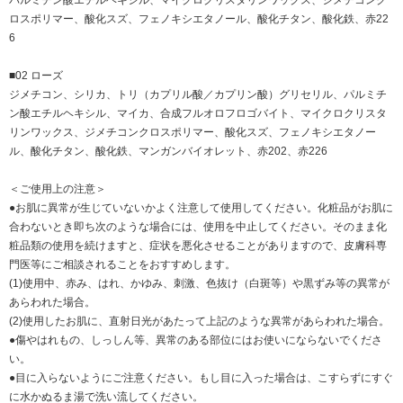
パルミチン酸エチルヘキシル、マイクロクリスタリンワックス、ジメチコンク
ロスポリマー、酸化スズ、フェノキシエタノール、酸化チタン、酸化鉄、赤22
6
■02 ローズ
ジメチコン、シリカ、トリ（カプリル酸／カプリン酸）グリセリル、パルミチ
ン酸エチルヘキシル、マイカ、合成フルオロフロゴバイト、マイクロクリスタ
リンワックス、ジメチコンクロスポリマー、酸化スズ、フェノキシエタノー
ル、酸化チタン、酸化鉄、マンガンバイオレット、赤202、赤226
＜ご使用上の注意＞
●お肌に異常が生じていないかよく注意して使用してください。化粧品がお肌に
合わないとき即ち次のような場合には、使用を中止してください。そのまま化
粧品類の使用を続けますと、症状を悪化させることがありますので、皮膚科専
門医等にご相談されることをおすすめします。
(1)使用中、赤み、はれ、かゆみ、刺激、色抜け（白斑等）や黒ずみ等の異常が
あらわれた場合。
(2)使用したお肌に、直射日光があたって上記のような異常があらわれた場合。
●傷やはれもの、しっしん等、異常のある部位にはお使いにならないでくださ
い。
●目に入らないようにご注意ください。もし目に入った場合は、こすらずにすぐ
に水かぬるま湯で洗い流してください。